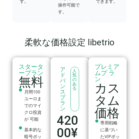
す。
できます。
操作可能で
す。
柔軟な価格設定 libetrio
スタータ
プレミア
ア
人
ープラン
ムプ ラ
ド
気
無料
ン
の
バ
カス
あ
ン
る
ス
月間100
タム
プ
ユーロま
ラ
でのマイ
ン
価格
クロ投資
420
が 可能
専用戦略
00¥
基本的な
に基づい
暗号ボッ
たVIPボッ