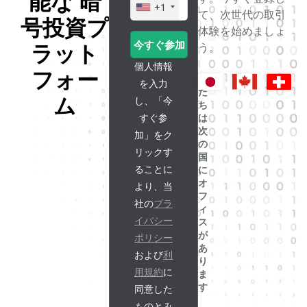
能な 暗
+1
生
U
て、次世代の取引
成
号投資プ
n
体験を始めましょ
i
う。
ラット
t
個人情報
フォー
e
私
を入力
た
d
ム
し、「今
ち
S
すぐ参
は
t
次
加」をク
a
の
リックす
国
t
ることに
に
e
オ
より、当
s
フ
社の
プラ
+
ィ
イバシー
ス
1
が
ポリシー
あ
および
利
り
用規約
に
ま
す
同意した
ものとみ