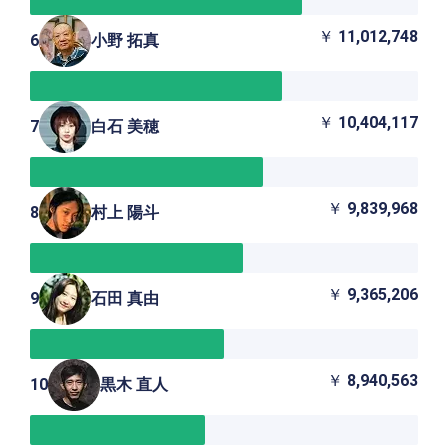
￥
11,012,748
6
小野 拓真
￥
10,404,117
7
白石 美穂
￥
9,839,968
8
村上 陽斗
￥
9,365,206
9
石田 真由
￥
8,940,563
10
黒木 直人