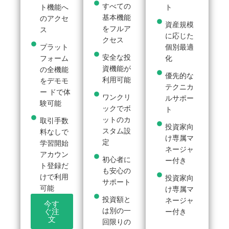
すべての
ト機能へ
ト
基本機能
のアクセ
資産規模
をフルア
ス
に応じた
クセス
プラット
個別最適
安全な投
フォーム
化
資機能が
の全機能
優先的な
利用可能
をデモモ
テクニカ
ー ドで体
ワンクリ
ルサポー
験可能
ックでボ
ト
ットのカ
取引手数
投資家向
スタム設
料なしで
け専属マ
定
学習開始
ネージャ
アカウン
初心者に
ー付き
ト登録だ
も安心の
けで利用
投資家向
サポート
可能
け専属マ
投資額と
ネージャ
今す
は別の一
ぐ注
ー付き
文
回限りの