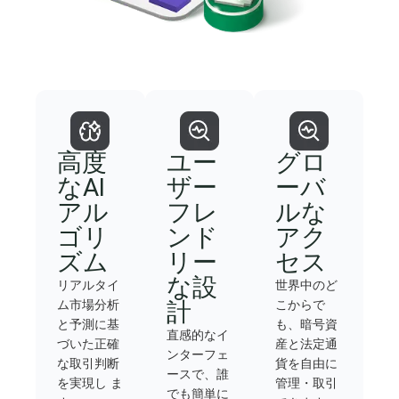
高度
ユー
グロ
なAI
ザー
ーバ
アル
フレ
ルな
ゴリ
ンド
アク
ズム
リー
セス
な設
リアルタイ
世界中のど
ム市場分析
こからで
計
と予測に基
も、暗号資
直感的なイ
づいた正確
産と法定通
ンターフェ
な取引判断
貨を自由に
ースで、誰
を実現し ま
管理・取引
でも簡単に