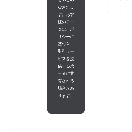
なされま
す。お客
様のデー
タは、ポ
リシーに
基づき、
取引サー
ビスを提
供する第
三者に共
有される
場合があ
ります。