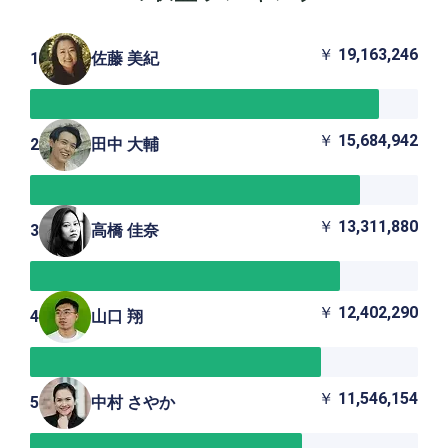
￥
19,163,246
1
佐藤 美紀
￥
15,684,942
2
田中 大輔
￥
13,311,880
3
高橋 佳奈
￥
12,402,290
4
山口 翔
￥
11,546,154
5
中村 さやか