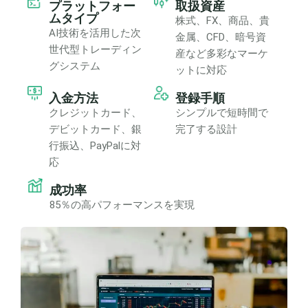
プラットフォー
取扱資産
ムタイプ
株式、FX、商品、貴
AI技術を活用した次
金属、CFD、暗号資
世代型トレーディン
産など多彩なマーケ
グシステム
ットに対応
入金方法
登録手順
クレジットカード、
シンプルで短時間で
デビットカード、銀
完了する設計
行振込、PayPalに対
応
成功率
85％の高パフォーマンスを実現