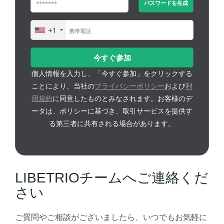
パスワードを生成
+1
U
n
i
t
個人情報を入力し、「今すぐ参加」をクリックする
e
ことにより、当社の
プライバシーポリシー
および
利
d
用規約
に同意したものとみなされます。お客様のデ
S
ータは、ポリシーに基づき、取引サービスを提供す
t
る第三者に共有される場合があります。
a
t
e
s
LIBETRIOチームへご連絡くだ
+
1
さい
ご質問やご相談がございましたら、いつでもお気軽に