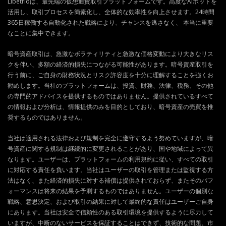
Libetrioは、最先端の仮想通貨取引プラットフォームです。高度なAIボットを
活用し、取引プロセスを簡素化し、全体的な効率性を向上させます。24時間
365日稼働する自動化された戦略により、チャンスを逃さなく、 本当に重要
なことに集中できます。
暗号資産取引は、急激なボラティリティと急激な価格変動により大きなリス
クを伴い、多額の経済的損失につながる可能性があります。暗号資産取引を
行う前に、ご自身の財務状況とリスク許容度を十分に理解することを強くお
勧めします。当社のプラットフォームは、投資、財務、法律、税務、その他
の専門的アドバイスを提供するものではありません。提供されているすべて
の情報および分析は、情報提供のみを目的としており、暗号資産の売買を推
奨するものではありません。
当社は適用される法律および規制を完全に遵守するよう努めていますが、暗
号資産に関する規制は継続的に変更されることがあり、国や地域によって異
なります。ユーザーは、プラットフォームの利用規約に従い、すべての取引
に対応する責任を負います。当社はユーザーの取引を管理または監視する方
法はなく、また経済的損失に対する補償は提供されておらず、またそのパフ
ォーマンスは将来の結果を予測するものではありません。ユーザーの個別な
戦略、意思決定、および取引の結果に対して最終的な責任はユーザーご自身
にあります。当社は安全で信頼性のある取引環境を提供するように尽力して
いますが、中断のないサービスを保証することはできず、技術的な問題、市