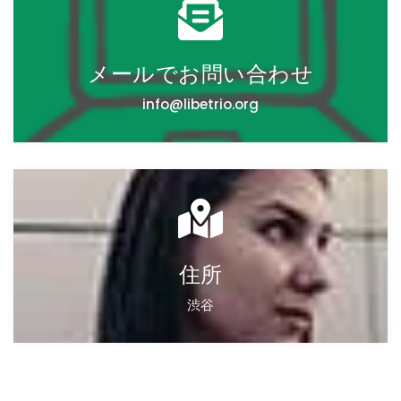
s
+
1
メールでお問い合わせ
info@libetrio.org
住所
渋谷