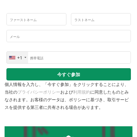
+1
U
n
i
t
個人情報を入力し、「今すぐ参加」をクリックすることにより、
e
当社の
プライバシーポリシー
および
利用規約
に同意したものとみ
d
なされます。お客様のデータは、ポリシーに基づき、取引サービ
S
スを提供する第三者に共有される場合があります。
t
a
t
e