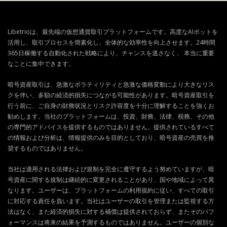
Libetrioは、最先端の仮想通貨取引プラットフォームです。高度なAIボットを
活用し、取引プロセスを簡素化し、全体的な効率性を向上させます。24時間
365日稼働する自動化された戦略により、チャンスを逃さなく、 本当に重要
なことに集中できます。
暗号資産取引は、急激なボラティリティと急激な価格変動により大きなリス
クを伴い、多額の経済的損失につながる可能性があります。暗号資産取引を
行う前に、ご自身の財務状況とリスク許容度を十分に理解することを強くお
勧めします。当社のプラットフォームは、投資、財務、法律、税務、その他
の専門的アドバイスを提供するものではありません。提供されているすべて
の情報および分析は、情報提供のみを目的としており、暗号資産の売買を推
奨するものではありません。
当社は適用される法律および規制を完全に遵守するよう努めていますが、暗
号資産に関する規制は継続的に変更されることがあり、国や地域によって異
なります。ユーザーは、プラットフォームの利用規約に従い、すべての取引
に対応する責任を負います。当社はユーザーの取引を管理または監視する方
法はなく、また経済的損失に対する補償は提供されておらず、またそのパフ
ォーマンスは将来の結果を予測するものではありません。ユーザーの個別な