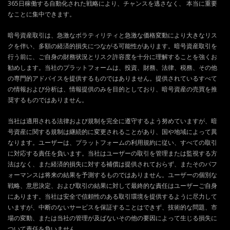
365日稼働する自動化された戦略により、チャンスを逃さなく、 本当に重要
なことに集中できます。
暗号資産取引は、急激なボラティリティと急激な価格変動により大きなリス
クを伴い、多額の経済的損失につながる可能性があります。暗号資産取引を
行う前に、ご自身の財務状況とリスク許容度を十分に理解することを強くお
勧めします。当社のプラットフォームは、投資、財務、法律、税務、その他
の専門的アドバイスを提供するものではありません。提供されているすべて
の情報および分析は、情報提供のみを目的としており、暗号資産の売買を推
奨するものではありません。
当社は適用される法律および規制を完全に遵守するよう努めていますが、暗
号資産に関する規制は継続的に変更されることがあり、国や地域によって異
なります。ユーザーは、プラットフォームの利用規約に従い、すべての取引
に対応する責任を負います。当社はユーザーの取引を管理または監視する方
法はなく、また経済的損失に対する補償は提供されておらず、またそのパフ
ォーマンスは将来の結果を予測するものではありません。ユーザーの個別な
戦略、意思決定、および取引の結果に対して最終的な責任はユーザーご自身
にあります。当社は安全で信頼性のある取引環境を提供するように尽力して
いますが、中断のないサービスを保証することはできず、技術的な問題、市
場の変動、または当社の管理が及ばないその他の要因によって生じる損失に
ついて責任を負いません。